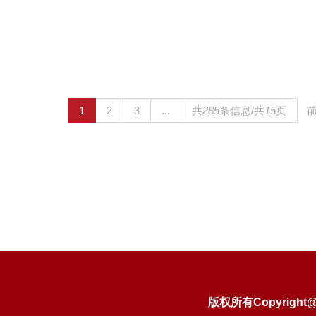
1
2
3
...
共
285
条信息/共
15
页
版权所有Copyright